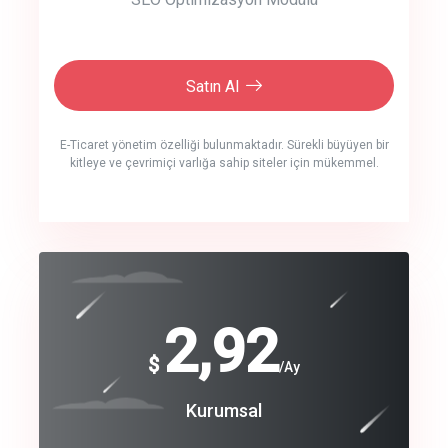
Satın Al
E-Ticaret yönetim özelliği bulunmaktadır. Sürekli büyüyen bir
kitleye ve çevrimiçi varlığa sahip siteler için mükemmel.
crm auto cync
click to call back
240
2,92
$
$
/year
/Ay
track energy costs
Coroprate
Kurumsal
predictive dialing