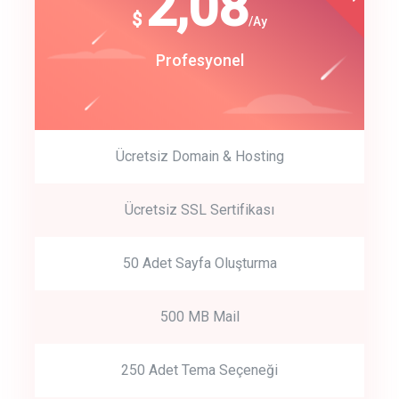
180
2,08
$
$
/year
/Ay
track energy costs
Start Up
Profesyonel
predictive dialing
Ücretsiz Domain & Hosting
Get Started
Ücretsiz SSL Sertifikası
Start by trying our service for 30 days free trial no credit card
required.
50 Adet Sayfa Oluşturma
500 MB Mail
250 Adet Tema Seçeneği