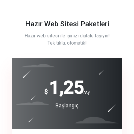
Hazır Web Sitesi Paketleri
Hazır web sitesi ile işinizi dijitale taşıyın!
Tek tıkla, otomatik!
Free
1,25
$
/Ay
Basic
Başlangıç