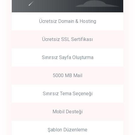
Ücretsiz Domain & Hosting
Get Started
Ücretsiz SSL Sertifikası
Start by trying our service for 30 days free trial no credit card
required.
Sınırsız Sayfa Oluşturma
5000 MB Mail
Sınırsız Tema Seçeneği
Mobil Desteği
Şablon Düzenleme