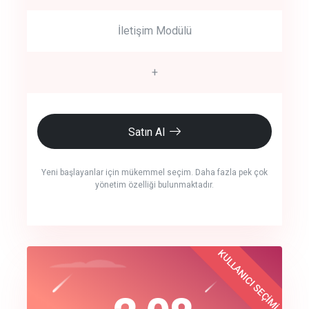
İletişim Modülü
+
Satın Al
Yeni başlayanlar için mükemmel seçim. Daha fazla pek çok
yönetim özelliği bulunmaktadır.
crm auto cync
KULLANICI SEÇİMİ
Best Choice
click to call back